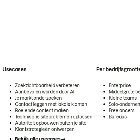
Usecases
Per bedrijfsgroott
Zoekzichtbaarheid verbeteren
Enterprise
Aanbevolen worden door AI
Middelgrote be
Je markt onderzoeken
Kleine teams
Contact leggen met lokale klanten
Solo-onderne
Boeiende content maken
Freelancers
Technische siteproblemen oplossen
Bureaus
Autoriteit opbouwen buiten je site
Klantstrategieën ontwerpen
Bekijk alle usecases