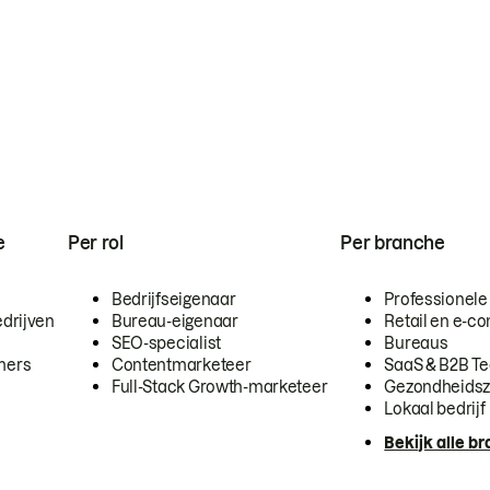
e
Per rol
Per branche
Bedrijfseigenaar
Professionele
drijven
Bureau-eigenaar
Retail en e-
SEO-specialist
Bureaus
mers
Contentmarketeer
SaaS & B2B T
Full-Stack Growth-marketeer
Gezondheidsz
Lokaal bedrijf
Bekijk alle b