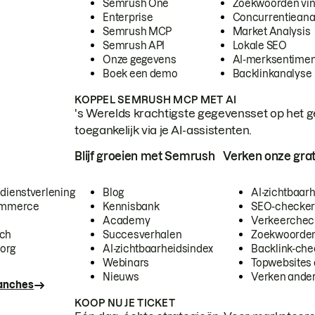
Semrush One
Zoekwoorden vi
Enterprise
Concurrentieana
Semrush MCP
Market Analysis
Semrush API
Lokale SEO
Onze gegevens
AI-merksentimen
Boek een demo
Backlinkanalyse
KOPPEL SEMRUSH MCP MET AI
's Werelds krachtigste gegevensset op het g
toegankelijk via je AI-assistenten.
Blijf groeien met Semrush
Verken onze grat
 dienstverlening
Blog
AI-zichtbaar
commerce
Kennisbank
SEO-checke
Academy
Verkeerchec
ech
Succesverhalen
Zoekwoorden
org
AI-zichtbaarheidsindex
Backlink-che
Webinars
Topwebsites 
Nieuws
Verken andere
ranches
KOOP NU JE TICKET