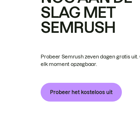
SLAG MET
SEMRUSH
Probeer Semrush zeven dagen gratis uit.
elk moment opzegbaar.
Probeer het kosteloos uit